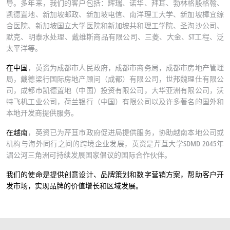
导。多年来，我们的客户包括：辉瑞、诺华、拜耳、勃林格殷格翰、
凯德置地、新加坡邮政、新加坡电信、南洋理工大学、新加坡樟宜综
合医院、新加坡国立大学医院和新加坡共和理工学院、圣淘沙公司、
默克、明泰水处理、戴维斯商品有限公司、三菱、大金、ST工程、泛
太平洋等。
在中国
，英资为成都市人民政府，成都市商务局，成都市房地产管理
局，戴德梁行国际房地产顾问（成都）有限公司，世邦魏理仕有限公
司，成都市凯德置地（中国）投资有限公司，大华亚洲有限公司，沃
特飞机工业公司，荷兰银行（中国）有限公司以及许多著名的国外和
本地开发商提供服务。
在越南
，英资已为芹苴市政府促进局提供服务，协助越南本地公司或
机构与海外同行之间的跨境企业发展，英资是芹苴大学SDMD 2045年
湄公河三角洲可持续发展国家倡议的国际合作伙伴。
我们的使命是提供创意设计、品牌策划和数字营销方案，帮助客户开
发市场，实现品牌的价值增长和区域发展。