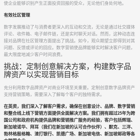
使企业能够识别产生正面投资回报的受众，无论他们身处何地。
有效社区管理
数字发展推动了与消费者更深入的互动和交流，无论是通过社交媒体
评论、收件箱、电子邮件链，还是实时聊天对话。然而，这种动态连
接对品牌在社区管理方面提出了挑战。如今，观众期望立即得到对其
问题、反馈或评论的回应。数字营销使品牌能够实时解决客户问题，
最大限度地减少客户时间浪费。
挑战：定制创意解决方案，构建数字品
牌资产以实现营销目标
充分利用数字品牌资产对商业环境至关重要。定制创意数字品牌资产
支持营销策略，需要深入了解每个客户的独特需求。
在英资，我们深入了解客户需求，确保在创意设计、品牌、数字营销
和整合线上线下营销方面提供全面解决方案。我们拥有超过25年为跨
国公司和政府机构提供品牌和营销推广服务的经验，客户包括辉瑞、
新加坡诺华、拜耳（我们在新加坡的认可合作伙伴）、默克、三洋、
勃林格殷格翰、渣打银行、凯德广场、新加坡电信、新加坡邮政等各